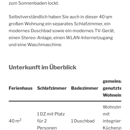
zum Sonnenbaden lockt.
Selbstverständlich haben Sie auch in dieser 40 qm
großen Wohnung ein separates Schlafzimmer, ein
modernes Duschbad sowie ein modernes TV-Gerät,
einen Stereo-Anlage, einen WLAN-Internetzugang
und eine Waschmaschine.
Unterkunft im Überblick
gemeinsam
Ferienhaus
Schlafzimmer
Badezimmer
genutzte
Wohneinheit
Wohnzimme
1 DZ mit Platz
mit
2
40 m
für 2
1 Duschbad
integrierter
Personen
Küchenzeile,